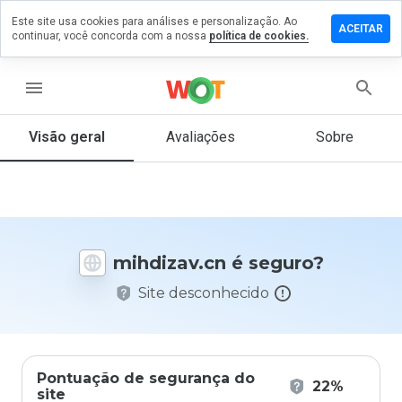
Este site usa cookies para análises e personalização. Ao
ixe um
ACEITAR
continuar, você concorda com a nossa
política de cookies.
mentário
m
hdizav.cn
menu
Visão geral
Avaliações
Sobre
De 1
a 5,
que
nota
você
mihdizav.cn é seguro?
daria
a
Site desconhecido
este
site?
Pontuação de segurança do
22%
site