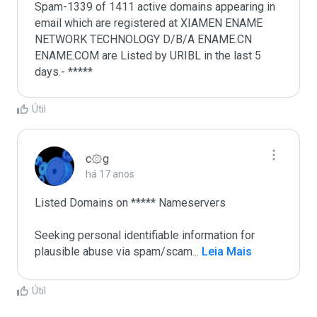
Spam-1339 of 1411 active domains appearing in 
email which are registered at XIAMEN ENAME 
NETWORK TECHNOLOGY D/B/A ENAME.CN 
ENAME.COM are Listed by URIBL in the last 5 
days.- *****
Útil
c۞g
há 17 anos
Listed Domains on ***** Nameservers

Seeking personal identifiable information for 
plausible abuse via spam/scam
...
 Leia Mais
Útil