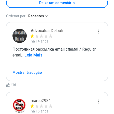
Deixe um comentário
Ordenar por:
Recentes
Advocatus Diaboli
há 14 anos
Постоянная рассылка email спама! / Regular 
emai
...
 Leia Mais
Mostrar tradução
Útil
marco2981
há 15 anos