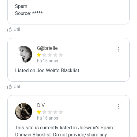
Spam

Source: *****
Útil
G@brielle
há 15 anos
Listed on Joe Wein's Blacklist.
Útil
D V
há 16 anos
This site is currently listed in Joewein's Spam 
Domain Blacklist. Do not provide/share any 