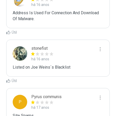
há 16 anos
Address Is Used For Connection And Download 
Of Malware.
Útil
stonefist
há 16 anos
Listed on Joe Weins´s Blacklist
Útil
Pyrus communis
P
há 17 anos
Site Spams.
