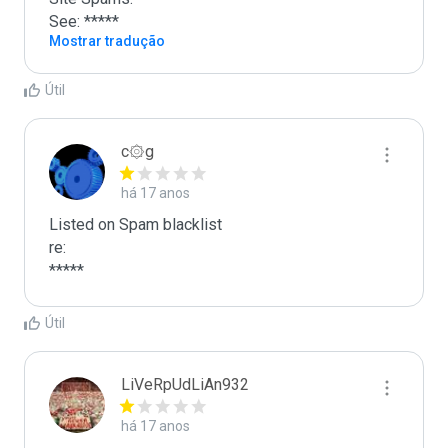
See: *****
Mostrar tradução
Útil
c۞g
há 17 anos
Listed on Spam blacklist

re:

*****
Útil
LiVeRpUdLiAn932
há 17 anos