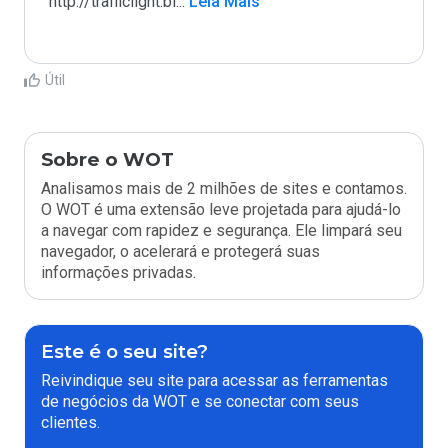
http://trafficlight.bi
...
 Leia Mais
Útil
Sobre o WOT
Analisamos mais de 2 milhões de sites e contamos.
O WOT é uma extensão leve projetada para ajudá-lo
a navegar com rapidez e segurança. Ele limpará seu
navegador, o acelerará e protegerá suas
informações privadas.
Este é o seu site?
Reivindique seu site para acessar as ferramentas
de negócios da WOT e se conectar com seus
clientes.