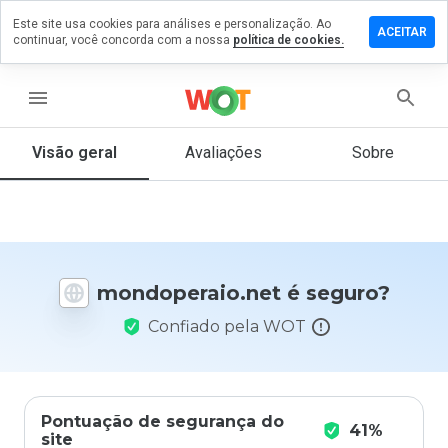
Este site usa cookies para análises e personalização. Ao
e um
ACEITAR
continuar, você concorda com a nossa
política de cookies.
ntário em
operaio.net
menu
Visão geral
Avaliações
Sobre
De 1
a 5,
que
nota
você
daria
mondoperaio.net é seguro?
a
este
Confiado pela WOT
site?
Pontuação de segurança do
41%
site