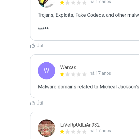
há 17 anos
Trojans, Exploits, Fake Codecs, and other malwa
*****
Útil
Warxas
W
há 17 anos
Malware domains related to Micheal Jackson's
Útil
LiVeRpUdLiAn932
há 17 anos