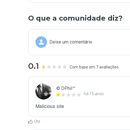
O que a comunidade diz?
Deixe um comentário
0.1
Com base em 7 avaliações
© DPhil™
há 15 anos
Malicious site
Útil