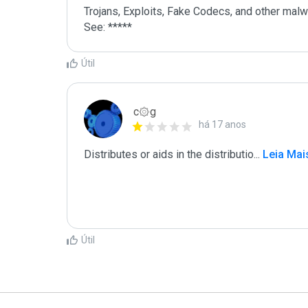
Trojans, Exploits, Fake Codecs, and other malw
See: *****
Útil
c۞g
há 17 anos
Distributes or aids in the distributio
...
 Leia Mai
Útil