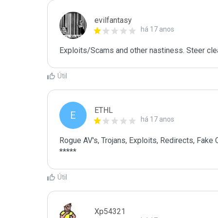
evilfantasy
há 17 anos
Exploits/Scams and other nastiness. Steer clea
Útil
ETHL
E
há 17 anos
Rogue AV's, Trojans, Exploits, Redirects, Fake C
*****
Útil
Xp54321