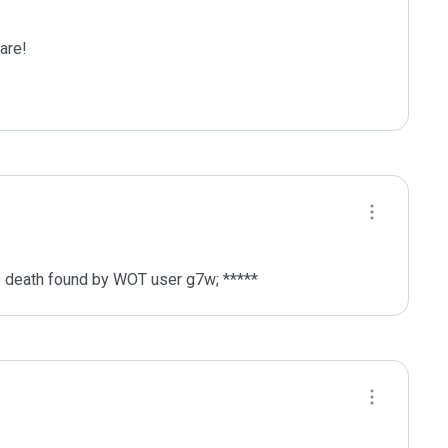
re!

 death found by WOT user g7w; *****