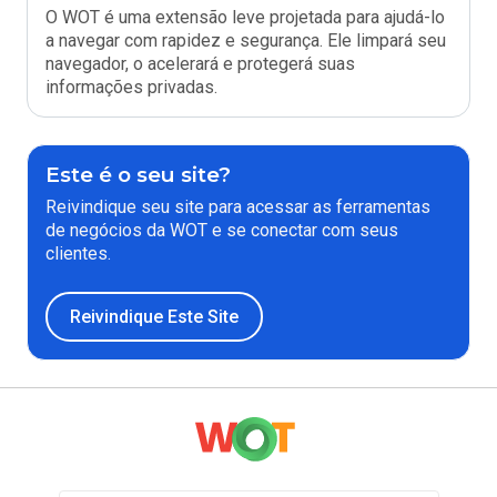
O WOT é uma extensão leve projetada para ajudá-lo
a navegar com rapidez e segurança. Ele limpará seu
navegador, o acelerará e protegerá suas
informações privadas.
Este é o seu site?
Reivindique seu site para acessar as ferramentas
de negócios da WOT e se conectar com seus
clientes.
Reivindique Este Site