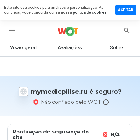
Este site usa cookies para análises e personalização. Ao
e um
ACEITAR
continuar, você concorda com a nossa
política de cookies.
ntário em
icpillse.ru
menu
Visão geral
Avaliações
Sobre
De 1
a 5,
que
nota
você
daria
mymedicpillse.ru é seguro?
a
este
Não confiado pelo WOT
site?
Pontuação de segurança do
N/A
site