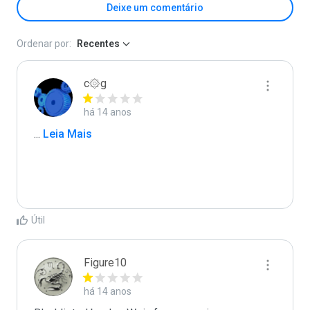
Deixe um comentário
Ordenar por:
Recentes
c۞g
há 14 anos
...
 Leia Mais
Útil
Figure10
há 14 anos