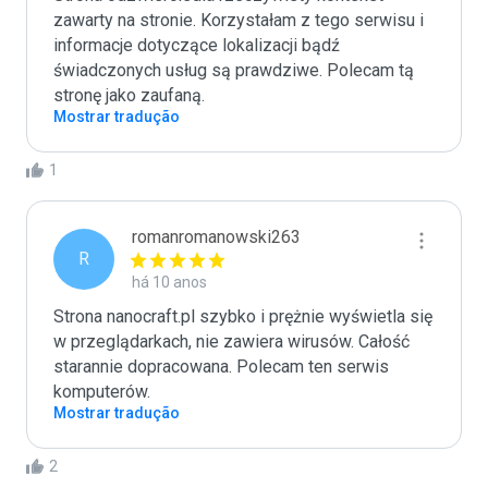
zawarty na stronie. Korzystałam z tego serwisu i 
informacje dotyczące lokalizacji bądź 
świadczonych usług są prawdziwe. Polecam tą 
stronę jako zaufaną.
Mostrar tradução
1
romanromanowski263
R
há 10 anos
Strona nanocraft.pl szybko i prężnie wyświetla się 
w przeglądarkach, nie zawiera wirusów. Całość 
starannie dopracowana. Polecam ten serwis 
komputerów.
Mostrar tradução
2