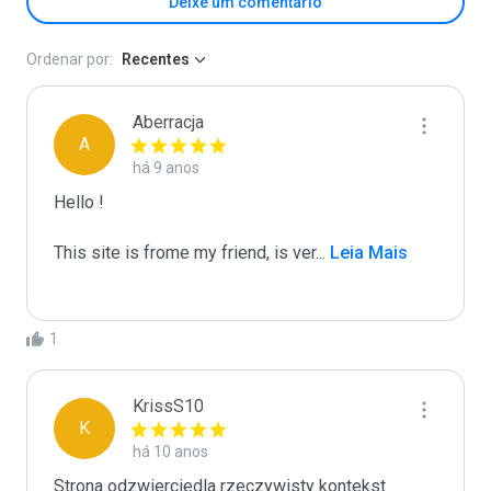
Deixe um comentário
Ordenar por:
Recentes
Aberracja
A
há 9 anos
Hello !

This site is frome my friend, is ver
...
 Leia Mais
1
KrissS10
K
há 10 anos
Strona odzwierciedla rzeczywisty kontekst 