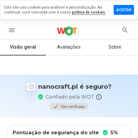
Este site usa cookies para análises e personalização. Ao
ixe um
ACEITAR
continuar, você concorda com a nossa
política de cookies.
mentário
m
nocraft.pl
menu
Visão geral
Avaliações
Sobre
De 1
a 5,
que
nota
você
nanocraft.pl é seguro?
daria
a
Confiado pela WOT
este
site?
Site verificado
Pontuação de segurança do site
5%