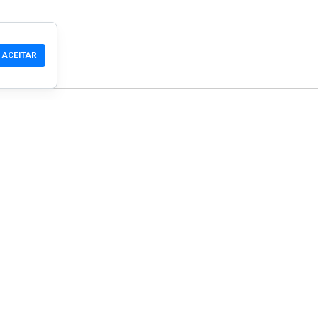
ACEITAR
Comunidade
Produtos
Suporte
Download
Comunidade
Celular
Wiki
Desenvolvedor
Reivindicar um Site
Verificação de segura