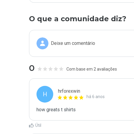
O que a comunidade diz?
Deixe um comentário
0
Com base em 2 avaliações
hrforexwin
H
há 6 anos
how greats t shirts
Útil