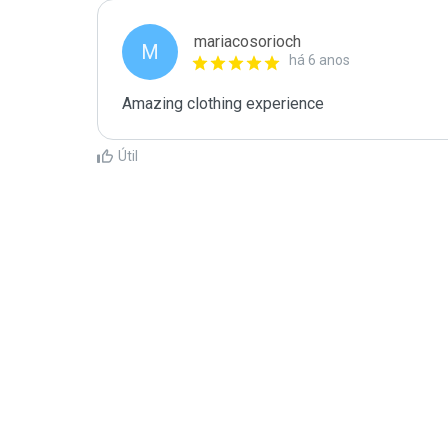
mariacosorioch
M
há 6 anos
Amazing clothing experience
Útil