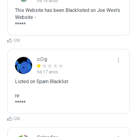
há 16 anos
This Website has been Blacklisted on Joe Wein's 
Website - 

Útil
c۞g
há 17 anos
Listed on Spam Blacklist

re:

*****
Útil