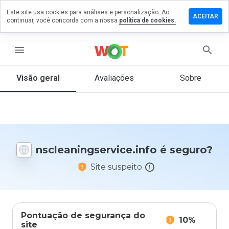
Este site usa cookies para análises e personalização. Ao
m comentário
ACEITAR
continuar, você concorda com a nossa
política de cookies.
ngservice.info
menu
Visão geral
Avaliações
Sobre
De 1
a 5,
que
nota
você
daria
nscleaningservice.info é seguro?
a
este
Site suspeito
site?
Pontuação de segurança do
10%
site