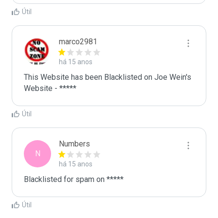
Útil
marco2981
há 15 anos
This Website has been Blacklisted on Joe Wein's 
Website - *****
Útil
Numbers
N
há 15 anos
Blacklisted for spam on *****
Útil