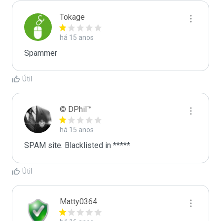
Tokage
há 15 anos
Spammer
Útil
© DPhil™
há 15 anos
SPAM site. Blacklisted in *****
Útil
Matty0364