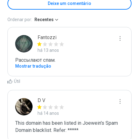
Deixe um comentário
Ordenar por:
Recentes
Fantozzi
há 13 anos
Рaссылают спам.
Mostrar tradução
Útil
D V
há 14 anos
This domain has been listed in Joewein's Spam 
Domain blacklist. Refer: *****