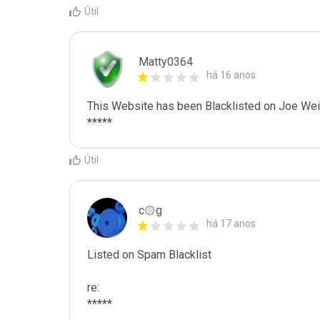
Útil
Matty0364
há 16 anos
This Website has been Blacklisted on Joe Wein
Útil
c۞g
há 17 anos
Listed on Spam Blacklist

re:

*****