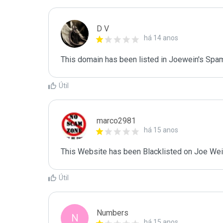
D V
há 14 anos
This domain has been listed in Joewein's Spam
Útil
marco2981
há 15 anos
This Website has been Blacklisted on Joe Wein
Útil
Numbers
N
há 15 anos