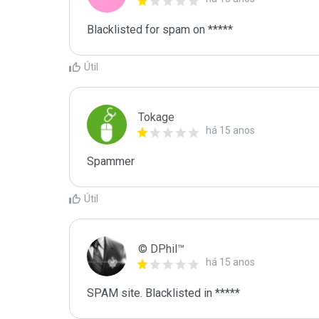
Blacklisted for spam on *****
Útil
Tokage
há 15 anos
Spammer
Útil
© DPhil™
há 15 anos
SPAM site. Blacklisted in *****