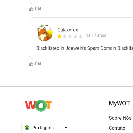
Útil
Galaxyfox
há 17 anos
Blacklisted in Joewein's Spam Domain Blacklist
Útil
MyWOT
Sobre Nós
Português
Contato