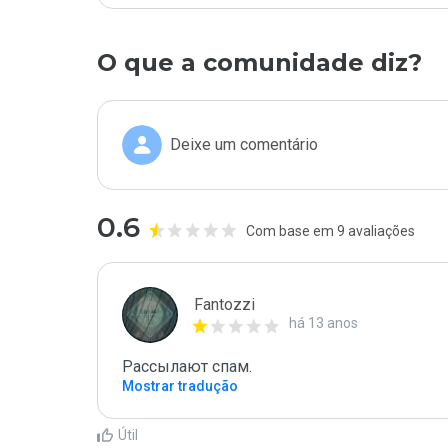
O que a comunidade diz?
Deixe um comentário
0.6
Com base em 9 avaliações
Fantozzi
há 13 anos
Рaссылают спам.
Mostrar tradução
Útil