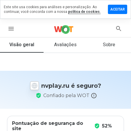
Este site usa cookies para análises e personalização. Ao
ixe um
ACEITAR
continuar, você concorda com a nossa
política de cookies.
mentário
m
play.ru
menu
Visão geral
Avaliações
Sobre
De 1
a 5,
que
nota
você
nvplay.ru é seguro?
daria
a
Confiado pela WOT
este
site?
Pontuação de segurança do
52%
site