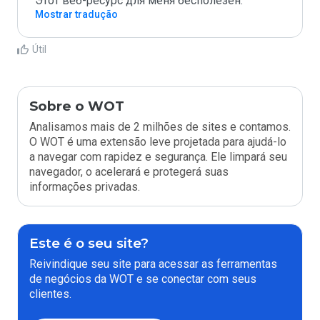
Этот веб-ресурс для меня бесполезен.
Mostrar tradução
Útil
Sobre o WOT
Analisamos mais de 2 milhões de sites e contamos.
O WOT é uma extensão leve projetada para ajudá-lo
a navegar com rapidez e segurança. Ele limpará seu
navegador, o acelerará e protegerá suas
informações privadas.
Este é o seu site?
Reivindique seu site para acessar as ferramentas
de negócios da WOT e se conectar com seus
clientes.