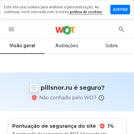
Este site usa cookies para análises e personalização. Ao
ixe um
ACEITAR
continuar, você concorda com a nossa
política de cookies.
mentário
m
llsnor.ru
menu
Visão geral
Avaliações
Sobre
De 1
a 5,
que
nota
você
pillsnor.ru é seguro?
daria
a
Não confiado pelo WOT
este
site?
Pontuação de segurança do site
1%