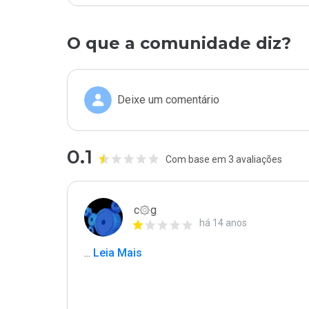
O que a comunidade diz?
Deixe um comentário
0.1
Com base em 3 avaliações
c۞g
há 14 anos
...
 Leia Mais