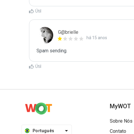
Útil
G@brielle
há 15 anos
Spam sending.
Útil
MyWOT
Sobre Nós
Português
Contato