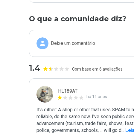
O que a comunidade diz?
Deixe um comentário
1.4
Com base em 6 avaliações
HL189AT
há 11 anos
It's either: A shop or other that uses SPAM to
reliable, do the same now, I've seen public ser
advancement (tourism, trade fairs, shows, festiva
police, governments, schools, ... will go d
...
 Lei