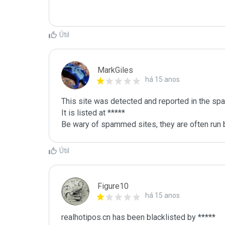
Útil
MarkGiles
há 15 anos
This site was detected and reported in the spa
It is listed at *****

Be wary of spammed sites, they are often run b
Útil
Figure10
há 15 anos
realhotipos.cn has been blacklisted by ***** 