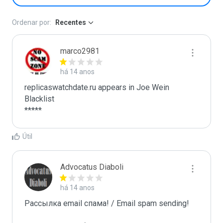
Ordenar por:
Recentes
marco2981
há 14 anos
replicaswatchdate.ru appears in Joe Wein 
Blacklist

*****
Útil
Advocatus Diaboli
há 14 anos
Рассылка email спама! / Email spam sending! 
