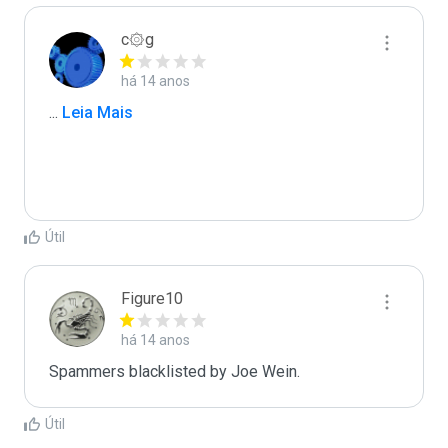
c۞g
há 14 anos
...
 Leia Mais
Útil
Figure10
há 14 anos
Spammers blacklisted by Joe Wein.
Útil