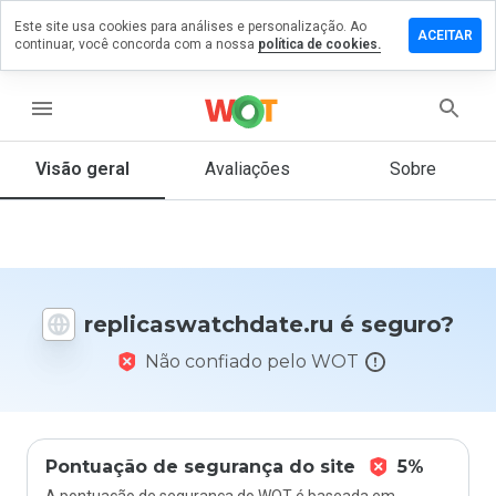
Este site usa cookies para análises e personalização. Ao
um
ACEITAR
continuar, você concorda com a nossa
política de cookies.
ário em
swatchdate.ru
menu
Visão geral
Avaliações
Sobre
De 1
a 5,
que
nota
você
daria
replicaswatchdate.ru é seguro?
a
este
Não confiado pelo WOT
site?
Pontuação de segurança do site
5%