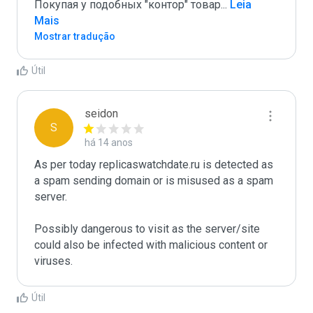
Покупая у подобных "контор" товар
...
 Leia 
Mais
Mostrar tradução
Útil
seidon
S
há 14 anos
As per today replicaswatchdate.ru is detected as 
a spam sending domain or is misused as a spam 
server. 

Possibly dangerous to visit as the server/site 
could also be infected with malicious content or 
Útil