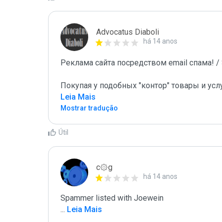
Advocatus Diaboli
há 14 anos
Реклама сайта посредством email спама! / S
Покупая у подобных "контор" товары и усл
Leia Mais
Mostrar tradução
Útil
c۞g
há 14 anos
...
 Leia Mais