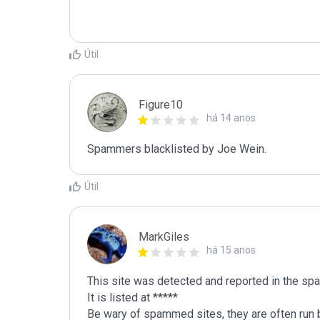
Útil
Figure10
há 14 anos
Spammers blacklisted by Joe Wein.
Útil
MarkGiles
há 15 anos
This site was detected and reported in the spa
It is listed at *****

Be wary of spammed sites, they are often run b