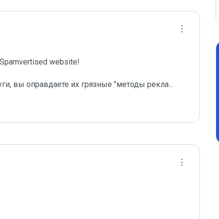
pamvertised website!

уги, вы оправдаете их грязные "методы рекла
...