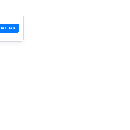
ACEITAR
Comunidade
Produtos
Suporte
Download
Comunidade
Celular
Wiki
Desenvolvedor
Reivindicar um Site
Verificação de segura