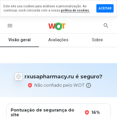
Este site usa cookies para análises e personalização. Ao
e um
ACEITAR
continuar, você concorda com a nossa
política de cookies.
ntário em
pharmacy.ru
menu
Visão geral
Avaliações
Sobre
De 1
a 5,
que
nota
você
daria
rxusapharmacy.ru é seguro?
a
este
Não confiado pelo WOT
site?
Pontuação de segurança do
16%
site