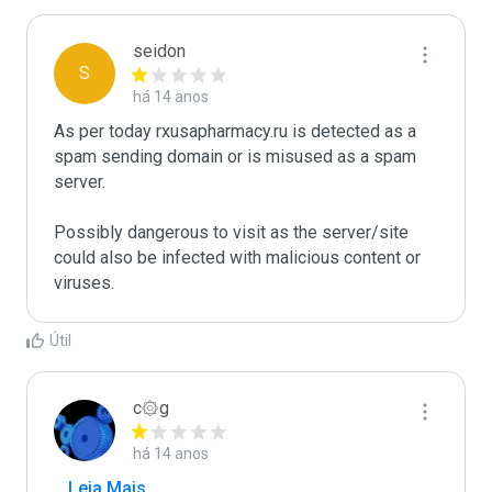
seidon
S
há 14 anos
As per today rxusapharmacy.ru is detected as a 
spam sending domain or is misused as a spam 
server. 

Possibly dangerous to visit as the server/site 
could also be infected with malicious content or 
Útil
c۞g
há 14 anos
...
 Leia Mais