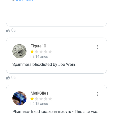
Útil
Figure10
há 14 anos
Spammers blacklisted by Joe Wein.
Útil
MarkGiles
há 15 anos
Pharmacy fraud rxusapharmacy.ru - This site was 