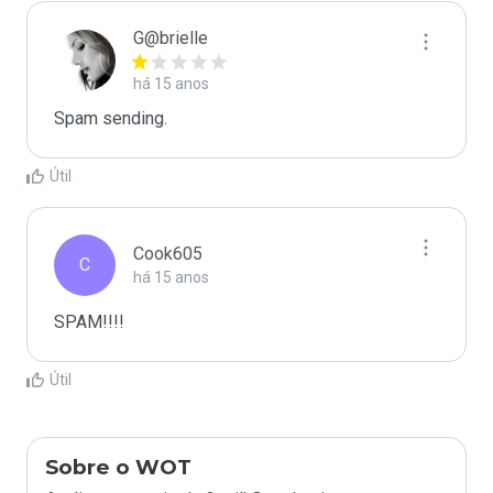
G@brielle
há 15 anos
Spam sending.
Útil
Cook605
C
há 15 anos
SPAM!!!!
Útil
Sobre o WOT