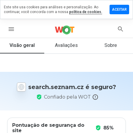
Este site usa cookies para análises e personalização. Ao
 um
ACEITAR
continuar, você concorda com a nossa
política de cookies.
tário em
h.seznam.cz
menu
Visão geral
Avaliações
Sobre
De 1
a 5,
que
nota
você
daria
search.seznam.cz é seguro?
a
este
Confiado pela WOT
site?
Pontuação de segurança do
85%
site