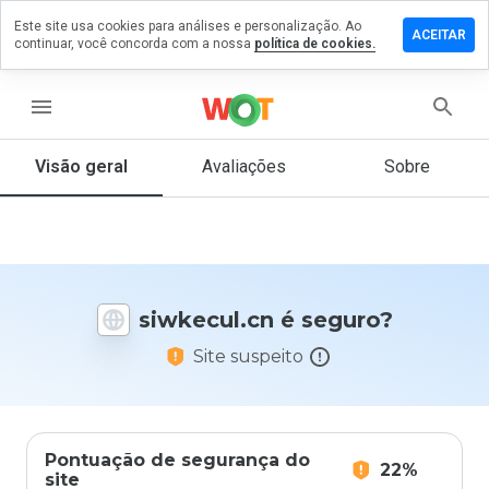
Este site usa cookies para análises e personalização. Ao
ixe um
ACEITAR
continuar, você concorda com a nossa
política de cookies.
mentário
m
wkecul.cn
menu
Visão geral
Avaliações
Sobre
De 1
a 5,
que
nota
você
siwkecul.cn é seguro?
daria
a
Site suspeito
este
site?
Pontuação de segurança do
22%
site