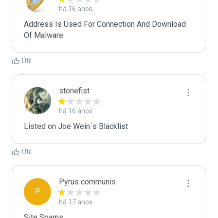
há 16 anos
Address Is Used For Connection And Download 
Of Malware.
Útil
stonefist
há 16 anos
Listed on Joe Wein´s Blacklist
Útil
Pyrus communis
P
há 17 anos
Site Spams.
