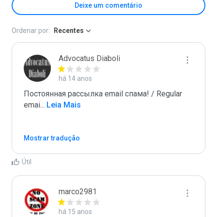
Deixe um comentário
Ordenar por:
Recentes
Advocatus Diaboli
há 14 anos
Постоянная рассылка email спама! / Regular 
emai
...
 Leia Mais
Mostrar tradução
Útil
marco2981
há 15 anos