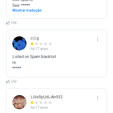
See: *****
Mostrar tradução
Útil
c۞g
há 17 anos
Listed on Spam blacklist

re:

*****
Útil
LiVeRpUdLiAn932
há 17 anos