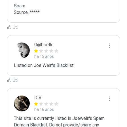
Spam

Source: *****
Útil
G@brielle
há 15 anos
Listed on Joe Wein's Blacklist.
Útil
D V
há 16 anos
This site is currently listed in Joewein's Spam 
Domain Blacklist. Do not provide/share any 