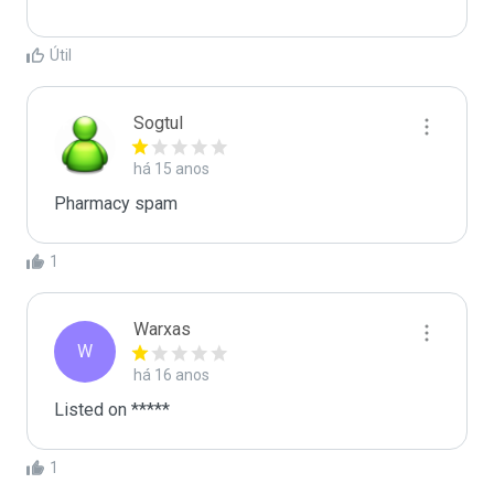
Útil
Sogtul
há 15 anos
Pharmacy spam
1
Warxas
W
há 16 anos
Listed on *****
1