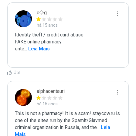
c۞g
há 15 anos
Identity theft / credit card abuse

FAKE online pharmacy

ente
...
 Leia Mais
Útil
alphacentauri
há 15 anos
This is not a pharmacy! It is a scam! staycow.ru is 
one of the sites run by the Spamit/Glavmed 
criminal organization in Russia, and the
...
 Leia 
Mais