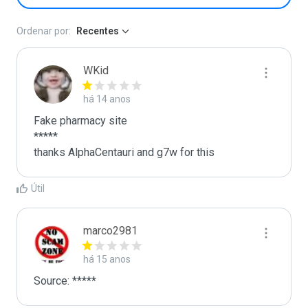
Ordenar por:
Recentes
WKid
há 14 anos
Fake pharmacy site

*****

thanks AlphaCentauri and g7w for this 
Útil
marco2981
há 15 anos