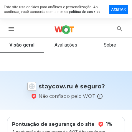
Este site usa cookies para análises e personalização. Ao
ixe um
ACEITAR
continuar, você concorda com a nossa
política de cookies.
mentário
m
aycow.ru
menu
Visão geral
Avaliações
Sobre
De 1
a 5,
que
nota
você
staycow.ru é seguro?
daria
a
Não confiado pelo WOT
este
site?
Pontuação de segurança do site
1%