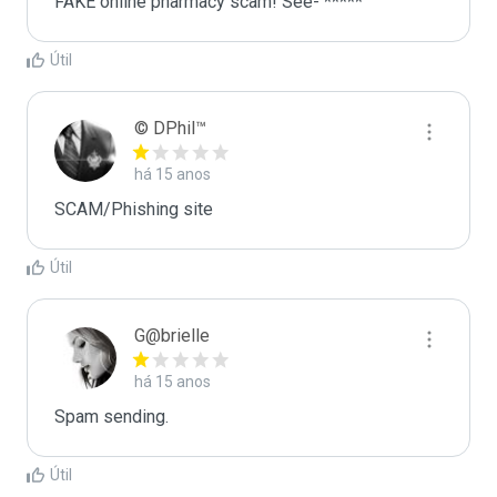
FAKE online pharmacy scam! See- *****
Útil
© DPhil™
há 15 anos
SCAM/Phishing site
Útil
G@brielle
há 15 anos
Spam sending.
Útil