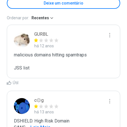
Deixe um comentário
Ordenar por:
Recentes
GURBL
há 12 anos
malicious domains hitting spamtraps

JSS list
Útil
c۞g
há 13 anos
DSHIELD. High Risk Domain
