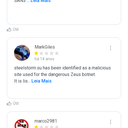
SANS 
...
 Leia Mais
Útil
MarkGiles
há 14 anos
steelstorm.su has been identified as a malicious 
site used for the dangerous Zeus botnet.

It is lis
...
 Leia Mais
Útil
marco2981