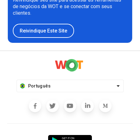
de negócios da WOT e se conectar com seus
clientes.
Reivindique Este Site
Português