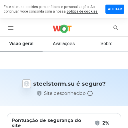
Este site usa cookies para análises e personalização. Ao
xe um
ACEITAR
continuar, você concorda com a nossa
política de cookies.
entário
elstorm.su
menu
Visão geral
Avaliações
Sobre
De 1
a 5,
que
nota
você
steelstorm.su é seguro?
daria
a
Site desconhecido
este
site?
Pontuação de segurança do
2%
site