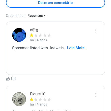
Deixe um comentário
Ordenar por:
Recentes
c۞g
há 14 anos
Spammer listed with Joewein
...
 Leia Mais
Útil
Figure10
há 14 anos