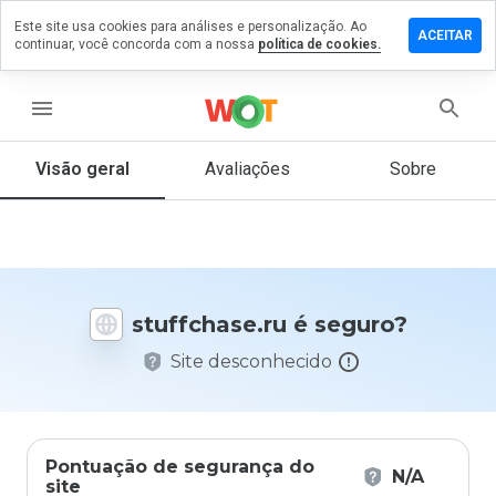
Este site usa cookies para análises e personalização. Ao
xe um
ACEITAR
continuar, você concorda com a nossa
política de cookies.
entário
ffchase.ru
menu
Visão geral
Avaliações
Sobre
De 1
a 5,
que
nota
você
stuffchase.ru é seguro?
daria
a
Site desconhecido
este
site?
Pontuação de segurança do
N/A
site