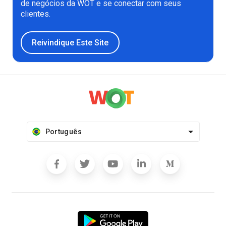
de negócios da WOT e se conectar com seus
clientes.
Reivindique Este Site
Português