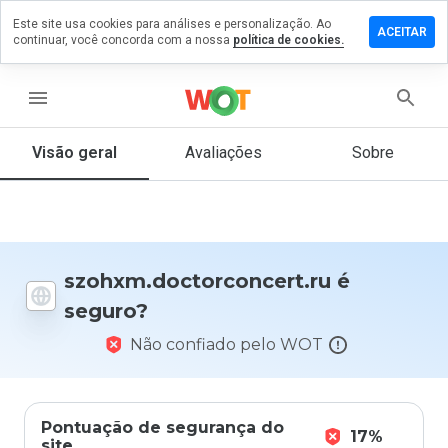
Este site usa cookies para análises e personalização. Ao
 comentário
ACEITAR
continuar, você concorda com a nossa
política de cookies.
octorconcert.ru
menu
Visão geral
Avaliações
Sobre
De 1
a 5,
que
nota
você
daria
szohxm.doctorconcert.ru é
a
seguro?
este
site?
Não confiado pelo WOT
Pontuação de segurança do
17%
site