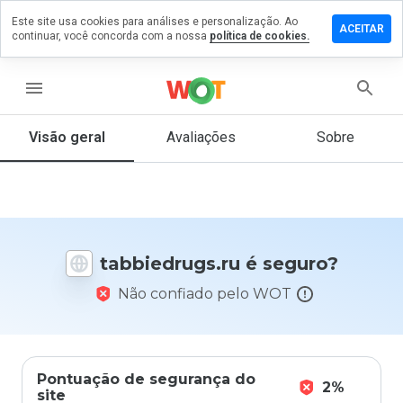
Este site usa cookies para análises e personalização. Ao
xe um
ACEITAR
continuar, você concorda com a nossa
política de cookies.
entário
iedrugs.ru
menu
Visão geral
Avaliações
Sobre
De 1
a 5,
que
nota
você
tabbiedrugs.ru é seguro?
daria
a
Não confiado pelo WOT
este
site?
Pontuação de segurança do
2%
site