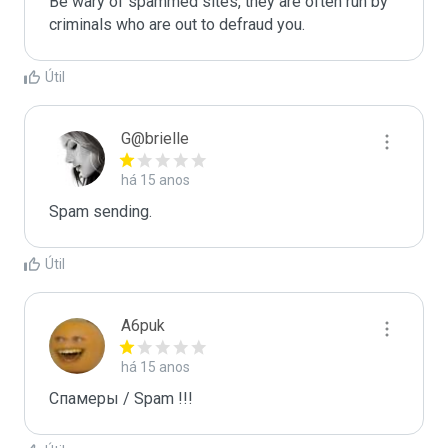
Be wary of spammed sites, they are often run by 
criminals who are out to defraud you.
Útil
G@brielle
há 15 anos
Spam sending.
Útil
A6puk
há 15 anos
Спамеры / Spam !!!