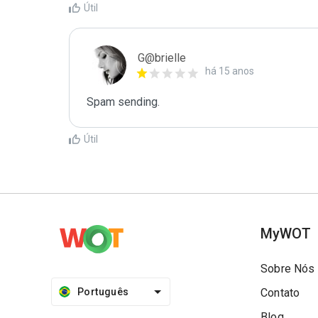
Útil
G@brielle
há 15 anos
Spam sending.
Útil
MyWOT
Sobre Nós
Português
Contato
Blog