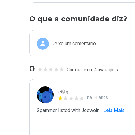
O que a comunidade diz?
Deixe um comentário
0
Com base em 4 avaliações
c۞g
há 14 anos
Spammer listed with Joewein
...
 Leia Mais