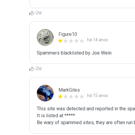
Útil
Figure10
há 14 anos
Spammers blacklisted by Joe Wein 
Útil
MarkGiles
há 15 anos
This site was detected and reported in the spa
It is listed at *****

Be wary of spammed sites, they are often run b