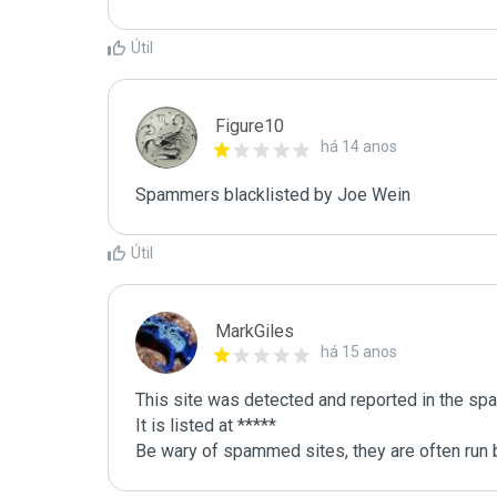
Útil
Figure10
há 14 anos
Spammers blacklisted by Joe Wein 
Útil
MarkGiles
há 15 anos
This site was detected and reported in the spa
It is listed at *****

Be wary of spammed sites, they are often run b