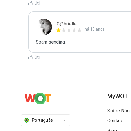
Útil
G@brielle
há 15 anos
Spam sending.
Útil
MyWOT
Sobre Nós
Português
Contato
Blog