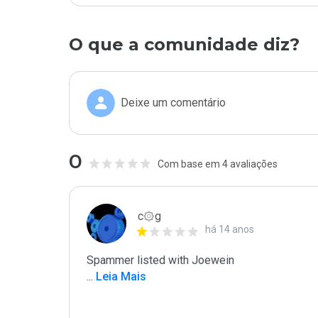
O que a comunidade diz?
Deixe um comentário
0
Com base em 4 avaliações
c۞g
há 14 anos
...
 Leia Mais