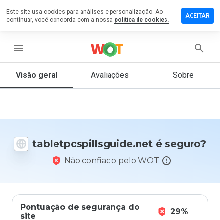
Este site usa cookies para análises e personalização. Ao
m comentário
ACEITAR
continuar, você concorda com a nossa
política de cookies.
spillsguide.net
menu
Visão geral
Avaliações
Sobre
De 1
a 5,
que
nota
você
daria
tabletpcspillsguide.net é seguro?
a
este
Não confiado pelo WOT
site?
Pontuação de segurança do
29%
site