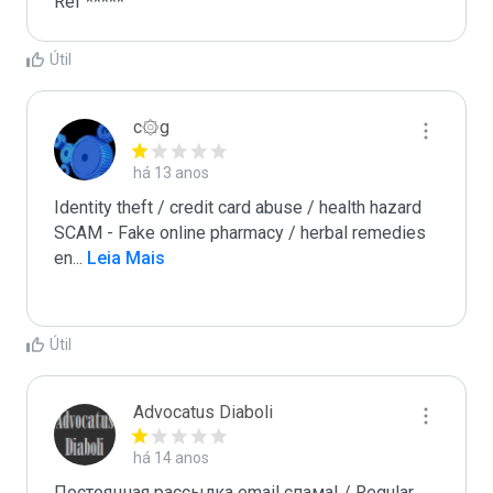
Ref *****
Útil
c۞g
há 13 anos
Identity theft / credit card abuse / health hazard

SCAM - Fake online pharmacy / herbal remedies

en
...
 Leia Mais
Útil
Advocatus Diaboli
há 14 anos
Постоянная рассылка email спама! / Regular 