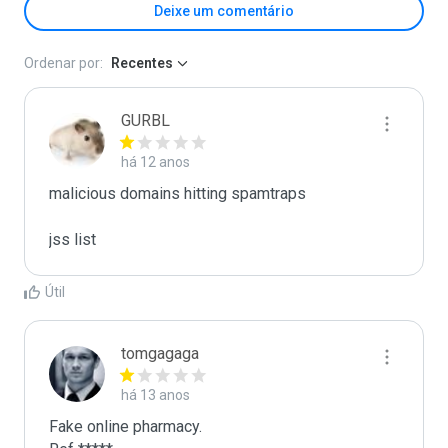
Deixe um comentário
Ordenar por:
Recentes
GURBL
há 12 anos
malicious domains hitting spamtraps

jss list
Útil
tomgagaga
há 13 anos
Fake online pharmacy.
