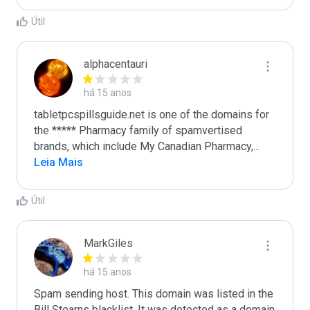
Útil
alphacentauri
há 15 anos
tabletpcspillsguide.net is one of the domains for 
the ***** Pharmacy family of spamvertised 
brands, which include My Canadian Pharmacy,
...
Leia Mais
Útil
MarkGiles
há 15 anos
Spam sending host. This domain was listed in the 
Bill Stearns blacklist. It was detected as a domain 