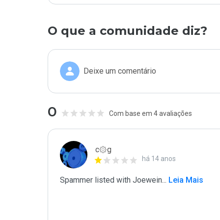
O que a comunidade diz?
Deixe um comentário
0
Com base em 4 avaliações
c۞g
há 14 anos
Spammer listed with Joewein
...
 Leia Mais