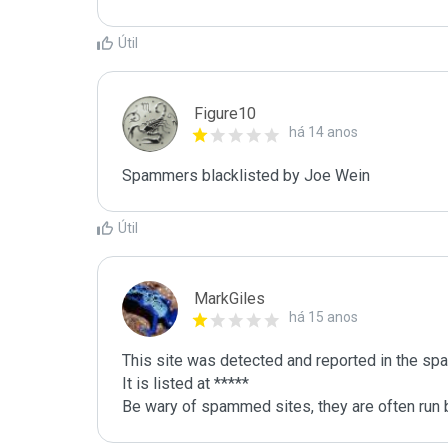
Útil
Figure10
há 14 anos
Spammers blacklisted by Joe Wein 
Útil
MarkGiles
há 15 anos
This site was detected and reported in the spa
It is listed at *****

Be wary of spammed sites, they are often run b