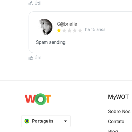
Útil
G@brielle
há 15 anos
Spam sending.
Útil
MyWOT
Sobre Nós
Português
Contato
Blog