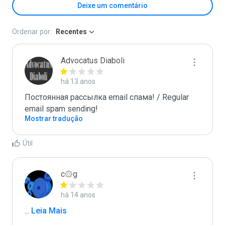
Deixe um comentário
Ordenar por:
Recentes
Advocatus Diaboli
há 13 anos
Постоянная рассылка email спама! / Regular 
email spam sending!
Mostrar tradução
Útil
c۞g
há 14 anos
...
 Leia Mais