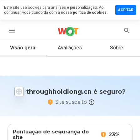
Este site usa cookies para análises e personalização. Ao
 um
ACEITAR
continuar, você concorda com a nossa
política de cookies.
tário em
hholdlong.cn
menu
Visão geral
Avaliações
Sobre
De 1
a 5,
que
nota
você
daria
throughholdlong.cn é seguro?
a
este
Site suspeito
site?
Pontuação de segurança do
23%
site