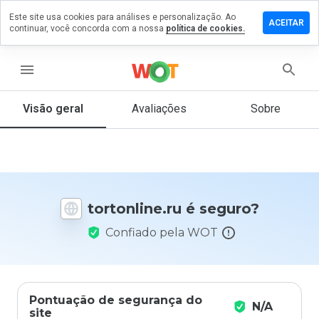
Este site usa cookies para análises e personalização. Ao
ixe um
ACEITAR
continuar, você concorda com a nossa
política de cookies.
mentário
m
tonline.ru
menu
Visão geral
Avaliações
Sobre
De 1
a 5,
que
nota
você
tortonline.ru é seguro?
daria
a
Confiado pela WOT
este
site?
Pontuação de segurança do
N/A
site