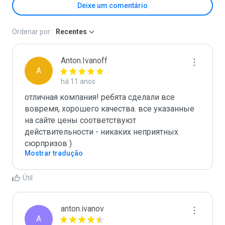
Deixe um comentário
Ordenar por:
Recentes
Anton.Ivanoff
A
há 11 anos
отличная компания! ребята сделали все 
вовремя, хорошего качества. все указанные 
на сайте цены соответствуют 
действительности - никаких неприятных 
сюрпризов )
Mostrar tradução
Útil
anton.ivanov
A