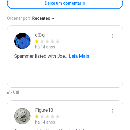
Deixe um comentário
Ordenar por:
Recentes
c۞g
há 14 anos
Spammer listed with Joe
...
 Leia Mais
Útil
Figure10
há 14 anos