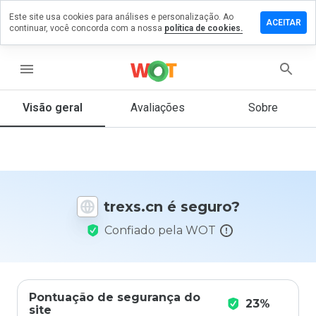
Este site usa cookies para análises e personalização. Ao
ixe um
ACEITAR
continuar, você concorda com a nossa
política de cookies.
mentário
m
exs.cn
menu
Visão geral
Avaliações
Sobre
De 1
a 5,
que
nota
você
trexs.cn é seguro?
daria
a
Confiado pela WOT
este
site?
Pontuação de segurança do
23%
site