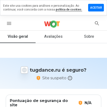
Este site usa cookies para análises e personalização. Ao
ixe um
ACEITAR
continuar, você concorda com a nossa
política de cookies.
mentário
m
gdance.ru
menu
Visão geral
Avaliações
Sobre
De 1
a 5,
que
nota
você
tugdance.ru é seguro?
daria
a
Site suspeito
este
site?
Pontuação de segurança do
N/A
site