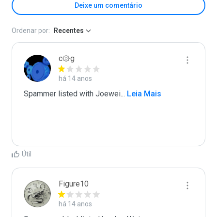
Deixe um comentário
Ordenar por:
Recentes
c۞g
há 14 anos
Spammer listed with Joewei
...
 Leia Mais
Útil
Figure10
há 14 anos