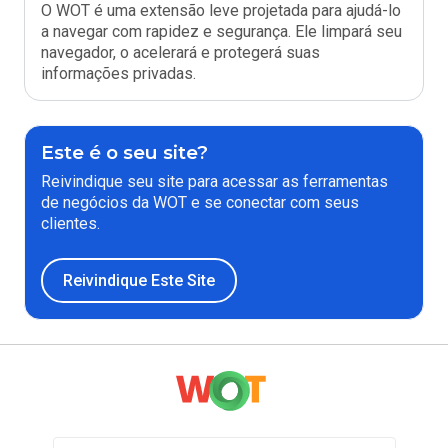
O WOT é uma extensão leve projetada para ajudá-lo
a navegar com rapidez e segurança. Ele limpará seu
navegador, o acelerará e protegerá suas
informações privadas.
Este é o seu site?
Reivindique seu site para acessar as ferramentas
de negócios da WOT e se conectar com seus
clientes.
Reivindique Este Site