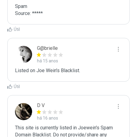
Spam

Source: *****
Útil
G@brielle
há 15 anos
Listed on Joe Wein's Blacklist.
Útil
D V
há 16 anos
This site is currently listed in Joewein's Spam 
Domain Blacklist. Do not provide/share any 