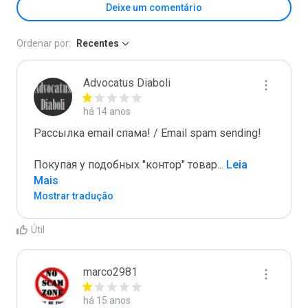
Deixe um comentário
Ordenar por:
Recentes
Advocatus Diaboli
há 14 anos
Рассылка email спама! / Email spam sending! 

Покупая у подобных "контор" товар
...
 Leia 
Mais
Mostrar tradução
Útil
marco2981
há 15 anos