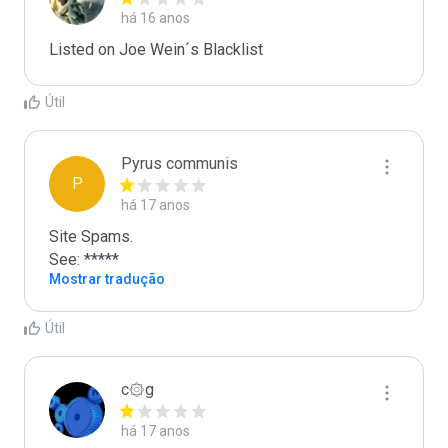
há 16 anos
Listed on Joe Wein´s Blacklist
Útil
Pyrus communis
P
há 17 anos
Site Spams.

See: *****
Mostrar tradução
Útil
c۞g
há 17 anos