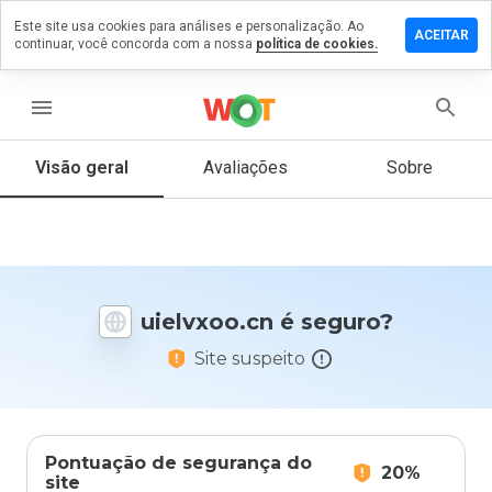
Este site usa cookies para análises e personalização. Ao
ixe um
ACEITAR
continuar, você concorda com a nossa
política de cookies.
mentário
m
elvxoo.cn
menu
Visão geral
Avaliações
Sobre
De 1
a 5,
que
nota
você
uielvxoo.cn é seguro?
daria
a
Site suspeito
este
site?
Pontuação de segurança do
20%
site