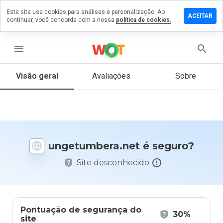
Este site usa cookies para análises e personalização. Ao
e um
ACEITAR
continuar, você concorda com a nossa
política de cookies.
ntário em
tumbera.net
menu
Visão geral
Avaliações
Sobre
De 1
a 5,
que
nota
você
daria
ungetumbera.net é seguro?
a
este
Site desconhecido
site?
Pontuação de segurança do
30%
site