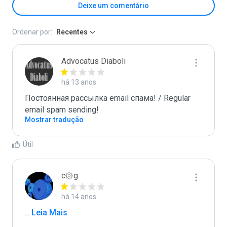
Deixe um comentário
Ordenar por:
Recentes
Advocatus Diaboli
há 13 anos
Постоянная рассылка email спама! / Regular 
email spam sending!
Mostrar tradução
Útil
c۞g
há 14 anos
...
 Leia Mais