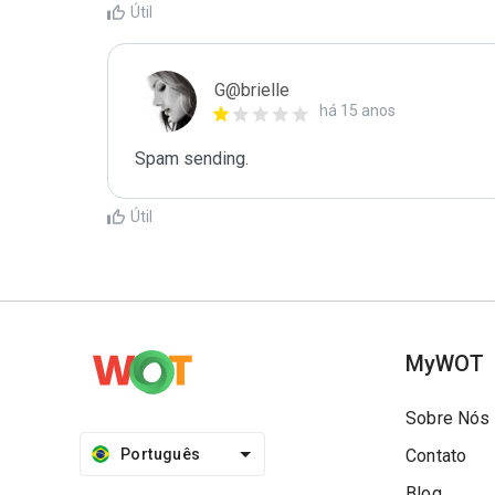
Útil
G@brielle
há 15 anos
Spam sending.
Útil
MyWOT
Sobre Nós
Português
Contato
Blog