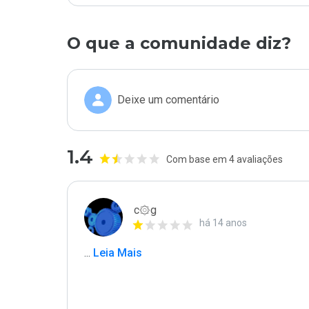
O que a comunidade diz?
Deixe um comentário
1.4
Com base em 4 avaliações
c۞g
há 14 anos
...
 Leia Mais