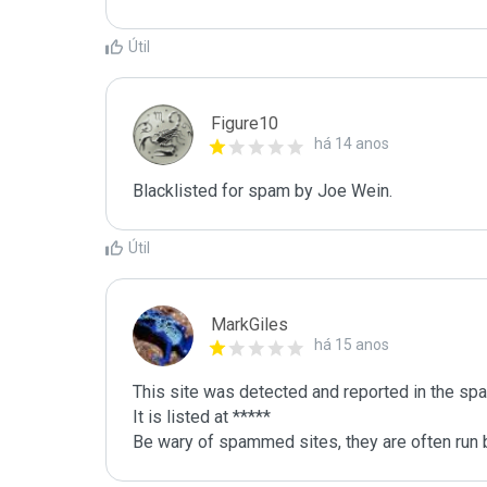
Útil
Figure10
há 14 anos
Blacklisted for spam by Joe Wein.
Útil
MarkGiles
há 15 anos
This site was detected and reported in the spa
It is listed at *****

Be wary of spammed sites, they are often run b