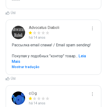
*****
Útil
Advocatus Diaboli
há 14 anos
Рассылка email спама! / Email spam sending! 

Покупая у подобных "контор" товар
...
 Leia 
Mais
Mostrar tradução
Útil
c۞g
há 14 anos