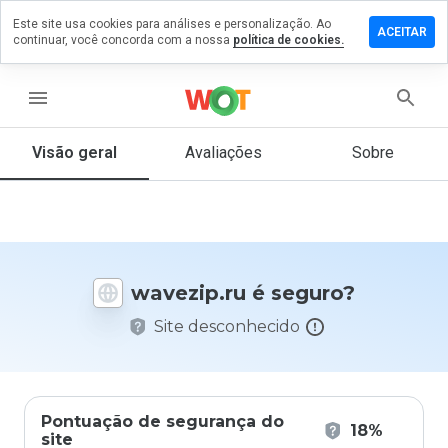
Este site usa cookies para análises e personalização. Ao
ixe um
ACEITAR
continuar, você concorda com a nossa
política de cookies.
mentário
m
vezip.ru
menu
Visão geral
Avaliações
Sobre
De 1
a 5,
que
nota
você
wavezip.ru é seguro?
daria
a
Site desconhecido
este
site?
Pontuação de segurança do
18%
site