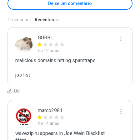
Deixe um comentário
Ordenar por:
Recentes
GURBL
há 12 anos
malicious domains hitting spamtraps

jss list
Útil
marco2981
há 14 anos
wavezip.ru appears in Joe Wein Blacklist
