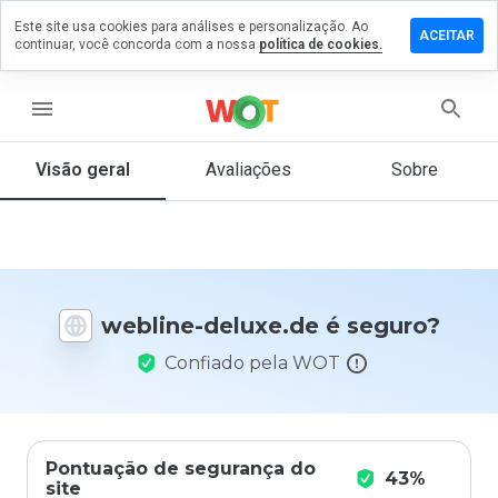
Este site usa cookies para análises e personalização. Ao
ixe um
ACEITAR
continuar, você concorda com a nossa
política de cookies.
mentário
m
bline-
menu
luxe.de
Visão geral
Avaliações
Sobre
De 1
a 5,
que
nota
webline-deluxe.de é seguro?
você
daria
Confiado pela WOT
a
este
site?
Pontuação de segurança do
43%
site