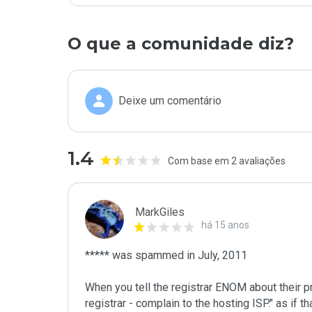
O que a comunidade diz?
Deixe um comentário
1.4
Com base em 2 avaliações
MarkGiles
há 15 anos
***** was spammed in July, 2011

When you tell the registrar ENOM about their pr
registrar - complain to the hosting ISP." as if 