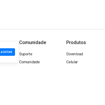
Comunidade
Produtos
ACEITAR
Suporte
Download
Comunidade
Celular
Wiki
Desenvolvedor
Reivindicar um Site
Verificação de segura