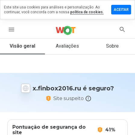
Este site usa cookies para análises e personalização. Ao
xe um
ACEITAR
continuar, você concorda com a nossa
política de cookies.
ntário em
nbox2016.ru
menu
Visão geral
Avaliações
Sobre
De 1
a 5,
que
nota
você
daria
x.finbox2016.ru é seguro?
a
este
Site suspeito
site?
Pontuação de segurança do
41%
site