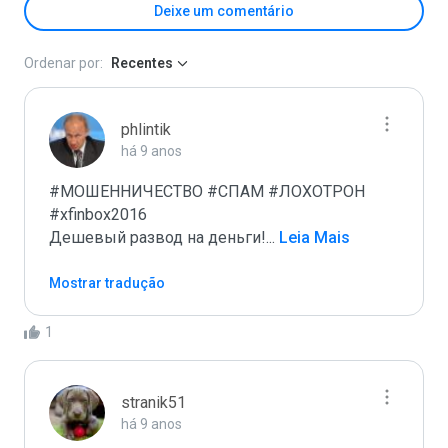
Deixe um comentário
Ordenar por:
Recentes
phlintik
há 9 anos
#МОШЕННИЧЕСТВО #СПАМ #ЛОХОТРОН 
#xfinbox2016

Дешевый развод на деньги!
...
 Leia Mais
Mostrar tradução
1
stranik51
há 9 anos