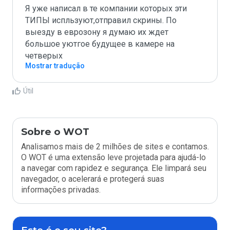
Я уже написал в те компании которых эти 
ТИПЫ испльзуют,отправил скрины. По 
выезду в еврозону я думаю их ждет 
большое уютгое будущее в камере на 
четверых
Mostrar tradução
Útil
Sobre o WOT
Analisamos mais de 2 milhões de sites e contamos.
O WOT é uma extensão leve projetada para ajudá-lo
a navegar com rapidez e segurança. Ele limpará seu
navegador, o acelerará e protegerá suas
informações privadas.