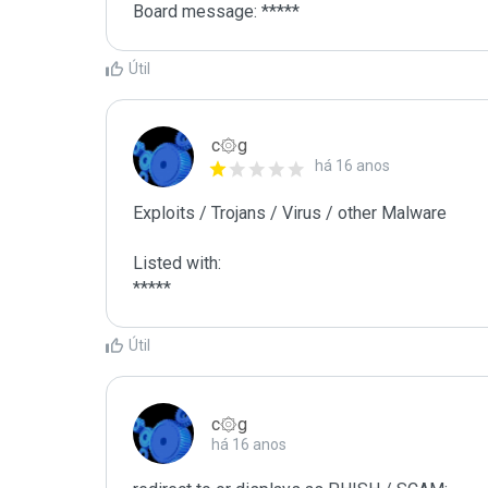
Board message: *****
Útil
c۞g
há 16 anos
Exploits / Trojans / Virus / other Malware

Listed with:

*****
Útil
c۞g
há 16 anos