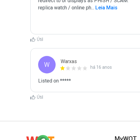
redirect to or displays as PHISH / SCAM:

replica watch / online ph
...
 Leia Mais
Útil
Warxas
W
há 16 anos
Listed on *****
Útil
MyWOT