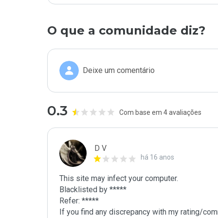
O que a comunidade diz?
Deixe um comentário
0.3
Com base em 4 avaliações
D V
há 16 anos
This site may infect your computer.

Blacklisted by *****

Refer: *****

If you find any discrepancy with my rating/comm