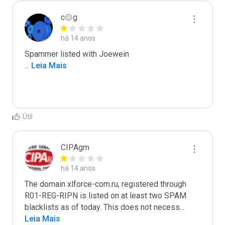
c۞g
há 14 anos
...
 Leia Mais
Útil
CIPAgm
há 14 anos
The domain xlforce-com.ru, registered through 
R01-REG-RIPN is listed on at least two SPAM 
blacklists as of today. This does not necess
...
Leia Mais