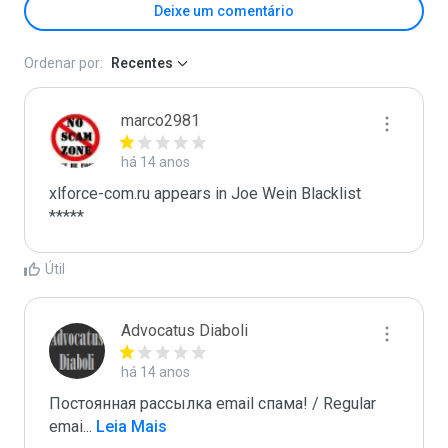
Deixe um comentário
Ordenar por:
Recentes
marco2981
há 14 anos
xlforce-com.ru appears in Joe Wein Blacklist

*****
Útil
Advocatus Diaboli
há 14 anos
Постоянная рассылка email спама! / Regular 
emai
...
 Leia Mais