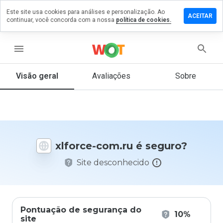
Este site usa cookies para análises e personalização. Ao
ixe um
ACEITAR
continuar, você concorda com a nossa
política de cookies.
mentário
m
force-
menu
m.ru
Visão geral
Avaliações
Sobre
De 1
a 5,
que
nota
xlforce-com.ru é seguro?
você
daria
Site desconhecido
a
este
site?
Pontuação de segurança do
10%
site