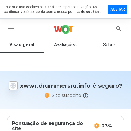
Este site usa cookies para análises e personalização. Ao
m comentário
ACEITAR
continuar, você concorda com a nossa
política de cookies.
ummersru.info
menu
Visão geral
Avaliações
Sobre
De 1
a 5,
que
nota
você
daria
xwwr.drummersru.info é seguro?
a
este
Site suspeito
site?
Pontuação de segurança do
23%
site