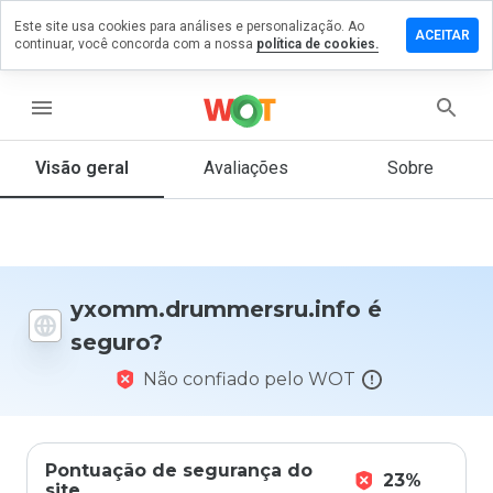
Este site usa cookies para análises e personalização. Ao
 comentário
ACEITAR
continuar, você concorda com a nossa
política de cookies.
rummersru.info
menu
Visão geral
Avaliações
Sobre
De 1
a 5,
que
nota
você
daria
yxomm.drummersru.info é
a
seguro?
este
site?
Não confiado pelo WOT
Pontuação de segurança do
23%
site