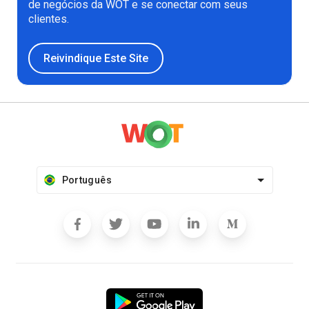
de negócios da WOT e se conectar com seus
clientes.
Reivindique Este Site
Português