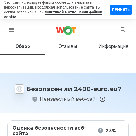
Этот сайт использует файлы cookie для анализа и
персонализации. Продолжая использование сайта, вы
ставить
ПРИНЯТЬ
соглашаетесь с нашей
политикой в отношении файлов
тзыв на
cookie.
400-
uro.eu
menu
Обзор
Отзывы
Информация
Как бы
вы
оценили
этот
сайт от
Безопасен ли 2400-euro.eu?
1 до 5?
Неизвестный веб-сайт
Оценка безопасности веб-
23%
сайта