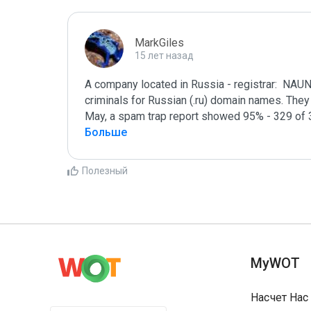
MarkGiles
15 лет назад
A company located in Russia - registrar:  NAU
criminals for Russian (.ru) domain names. They a
May, a spam trap report showed 95% - 329 of 
Больше
Полезный
MyWOT
Насчет Нас