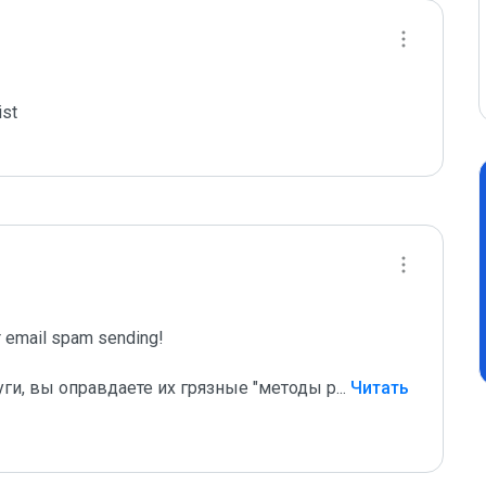
st

email spam sending!

уги, вы оправдаете их грязные "методы р
...
 Читать 