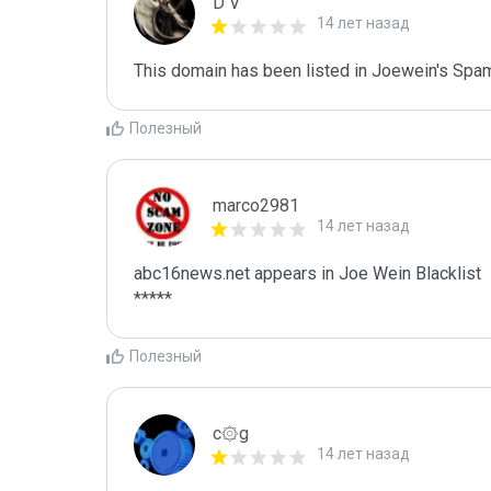
D V
14 лет назад
This domain has been listed in Joewein's Spam
Полезный
marco2981
14 лет назад
abc16news.net appears in Joe Wein Blacklist

*****
Полезный
c۞g
14 лет назад