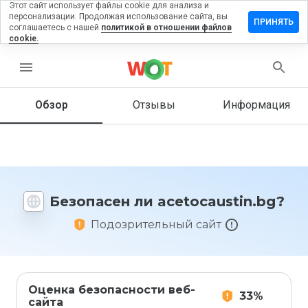
Этот сайт использует файлы cookie для анализа и
персонализации. Продолжая использование сайта, вы
авить
ПРИНЯТЬ
соглашаетесь с нашей
политикой в отношении файлов
в на
cookie.
ocaustin.bg
menu
Обзор
Отзывы
Информация
Как бы
вы
оценили
этот
сайт от
1 до 5?
Безопасен ли acetocaustin.bg?
Подозрительный сайт
Оценка безопасности веб-
33%
сайта