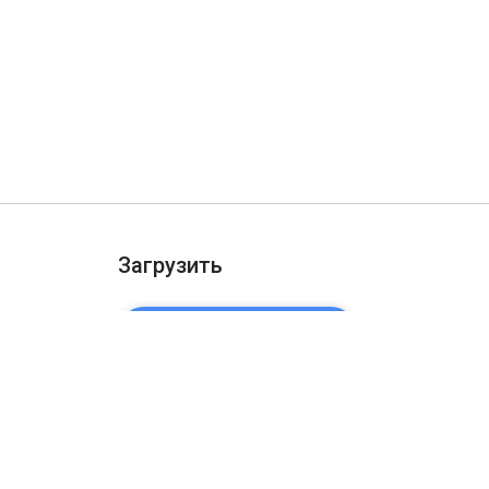
Загрузить
ДОБАВИТЬ В CHROME
ости