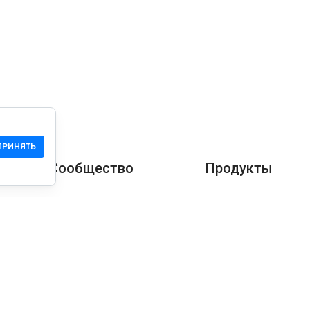
ПРИНЯТЬ
Сообщество
Продукты
Служба Поддержки
Загрузить
Сообщество
Мобильная версия
Wiki
Разработчика
Права на сайт
Проверка безопасн