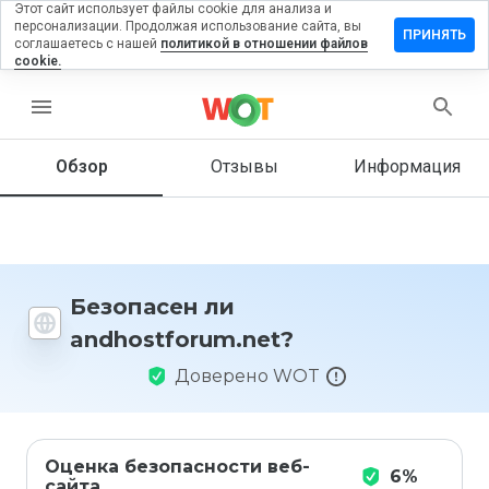
Этот сайт использует файлы cookie для анализа и
персонализации. Продолжая использование сайта, вы
вить отзыв
ПРИНЯТЬ
соглашаетесь с нашей
политикой в отношении файлов
cookie.
stforum.net
menu
Обзор
Отзывы
Информация
Как бы
вы
оценили
этот
сайт от
1 до 5?
Безопасен ли
andhostforum.net?
Доверено WOT
Оценка безопасности веб-
6%
сайта