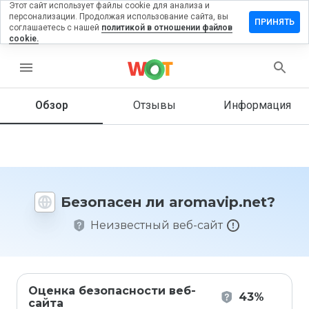
Этот сайт использует файлы cookie для анализа и
персонализации. Продолжая использование сайта, вы
тавить
ПРИНЯТЬ
соглашаетесь с нашей
политикой в отношении файлов
зыв на
cookie.
mavip.net
menu
Обзор
Отзывы
Информация
Как бы
вы
оценили
этот
сайт от
1 до 5?
Безопасен ли aromavip.net?
Неизвестный веб-сайт
Оценка безопасности веб-
43%
сайта