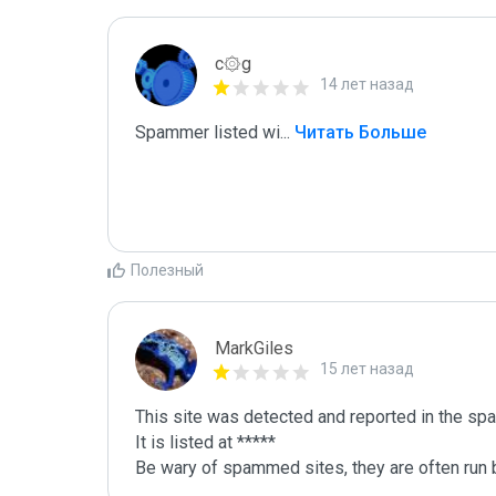
c۞g
14 лет назад
Spammer listed wi
...
 Читать Больше
Полезный
MarkGiles
15 лет назад
This site was detected and reported in the spa
It is listed at *****

Be wary of spammed sites, they are often run b