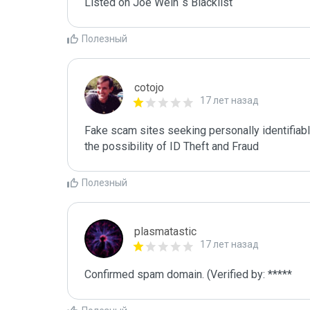
Listed on Joe Wein´s Blacklist
Полезный
cotojo
17 лет назад
Fake scam sites seeking personally identifiab
the possibility of ID Theft and Fraud
Полезный
plasmatastic
17 лет назад
Confirmed spam domain. (Verified by: *****